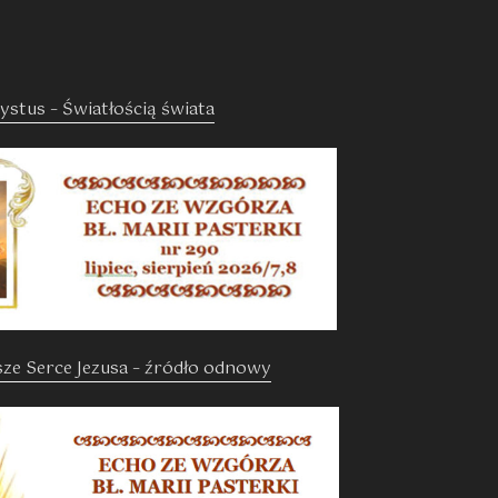
ystus – Światłością świata
sze Serce Jezusa – źródło odnowy