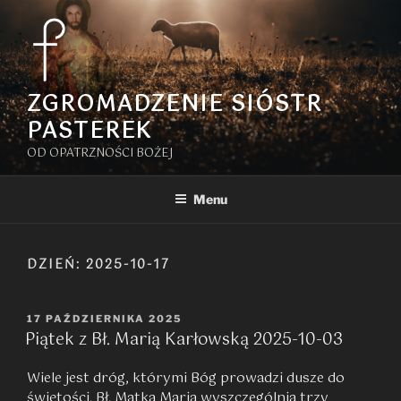
Przejdź
do
treści
ZGROMADZENIE SIÓSTR
PASTEREK
OD OPATRZNOŚCI BOŻEJ
Menu
DZIEŃ:
2025-10-17
OPUBLIKOWANE
17 PAŹDZIERNIKA 2025
Piątek z Bł. Marią Karłowską 2025-10-03
W
Wiele jest dróg, którymi Bóg prowadzi dusze do
świętości. Bł. Matka Maria wyszczególnia trzy