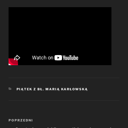
KATEGORIE
PIĄTEK Z BŁ. MARIĄ KARŁOWSKĄ
Nawigacja
Poprzedni
POPRZEDNI
wpisu
wpis