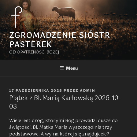
Przejdź
do
treści
ZGROMADZENIE SIÓSTR
PASTEREK
OD OPATRZNOŚCI BOŻEJ
Menu
OPUBLIKOWANE
17 PAŹDZIERNIKA 2025
PRZEZ
ADMIN
Piątek z Bł. Marią Karłowską 2025-10-
W
03
Wiele jest dróg, którymi Bóg prowadzi dusze do
świętości. Bł. Matka Maria wyszczególnia trzy
podstawowe. A wy na której się znajdujecie?