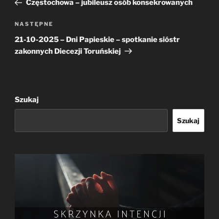
Częstochowa – jubileusz osób konsekrowanych
Następny
NASTĘPNE
wpis
21-10-2025 – Dni Papieskie – spotkanie sióstr
zakonnych Diecezji Toruńskiej
Szukaj
Szukaj