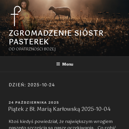
Przejdź
do
treści
ZGROMADZENIE SIÓSTR
PASTEREK
OD OPATRZNOŚCI BOŻEJ
Menu
DZIEŃ:
2025-10-24
OPUBLIKOWANE
24 PAŹDZIERNIKA 2025
Piątek z Bł. Marią Karłowską 2025-10-04
W
Ktoś kiedyś powiedział, że największym wrogiem
naszego szczęścia są nasze oczekiwania… Co robić