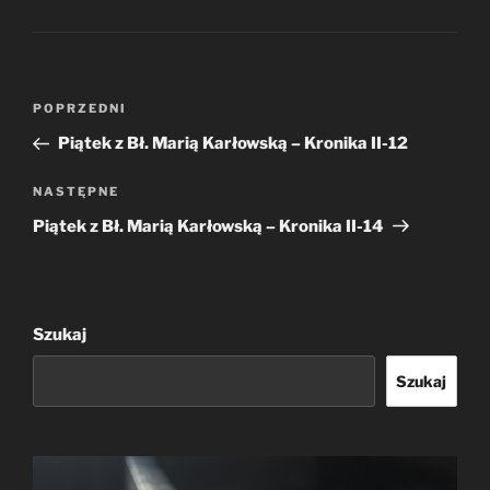
Nawigacja
Poprzedni
POPRZEDNI
wpisu
wpis
Piątek z Bł. Marią Karłowską – Kronika II-12
Następny
NASTĘPNE
wpis
Piątek z Bł. Marią Karłowską – Kronika II-14
Szukaj
Szukaj