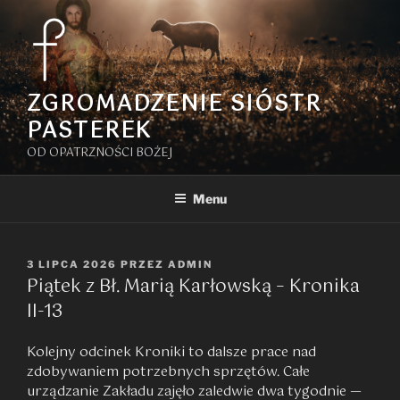
Przejdź
do
treści
ZGROMADZENIE SIÓSTR
PASTEREK
OD OPATRZNOŚCI BOŻEJ
Menu
OPUBLIKOWANE
3 LIPCA 2026
PRZEZ
ADMIN
Piątek z Bł. Marią Karłowską – Kronika
W
II-13
Kolejny odcinek Kroniki to dalsze prace nad
zdobywaniem potrzebnych sprzętów. Całe
urządzanie Zakładu zajęło zaledwie dwa tygodnie —