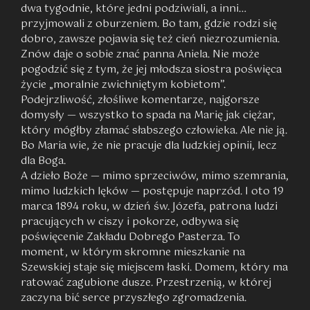
dwa tygodnie, które jedni podziwiali, a inni…
przyjmowali z oburzeniem. Bo tam, gdzie rodzi się
dobro, zawsze pojawia się też cień niezrozumienia.
Znów daje o sobie znać panna Aniela. Nie może
pogodzić się z tym, że jej młodsza siostra poświęca
życie „moralnie zwichniętym kobietom”.
Podejrzliwość, złośliwe komentarze, najgorsze
domysły — wszystko to spada na Marię jak ciężar,
który mógłby złamać słabszego człowieka. Ale nie ją.
Bo Maria wie, że nie pracuje dla ludzkiej opinii, lecz
dla Boga.
A dzieło Boże — mimo sprzeciwów, mimo szemrania,
mimo ludzkich lęków — postępuje naprzód. I oto 19
marca 1894 roku, w dzień św. Józefa, patrona ludzi
pracujących w ciszy i pokorze, odbywa się
poświęcenie Zakładu Dobrego Pasterza. To
moment, w którym skromne mieszkanie na
Szewskiej staje się miejscem łaski. Domem, który ma
ratować zagubione dusze. Przestrzenią, w której
zaczyna bić serce przyszłego zgromadzenia.