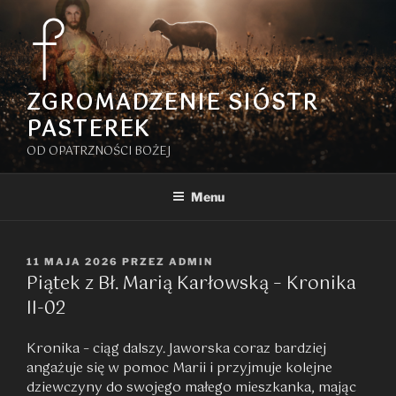
Przejdź
do
treści
ZGROMADZENIE SIÓSTR
PASTEREK
OD OPATRZNOŚCI BOŻEJ
Menu
OPUBLIKOWANE
11 MAJA 2026
PRZEZ
ADMIN
Piątek z Bł. Marią Karłowską – Kronika
W
II-02
Kronika – ciąg dalszy. Jaworska coraz bardziej
angażuje się w pomoc Marii i przyjmuje kolejne
dziewczyny do swojego małego mieszkanka, mając