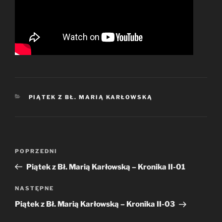
KATEGORIE
PIĄTEK Z BŁ. MARIĄ KARŁOWSKĄ
Nawigacja
Poprzedni
POPRZEDNI
wpisu
wpis
Piątek z Bł. Marią Karłowską – Kronika II-01
Następny
NASTĘPNE
wpis
Piątek z Bł. Marią Karłowską – Kronika II-03