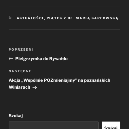
KATEGORIE
AKTUALOŚCI
,
PIĄTEK Z BŁ. MARIĄ KARŁOWSKĄ
Nawigacja
Poprzedni
POPRZEDNI
wpisu
wpis
Pielgrzymka do Rywałdu
Następny
NASTĘPNE
wpis
Akcja „Wspólnie POZmieniajmy” na poznańskich
Winiarach
Szukaj
Szukaj