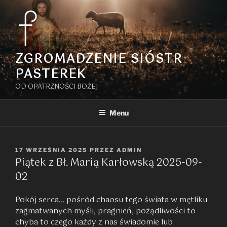
Przejdź
do
treści
ZGROMADZENIE SIÓSTR
PASTEREK
OD OPATRZNOŚCI BOŻEJ
Menu
OPUBLIKOWANE
17 WRZEŚNIA 2025
PRZEZ
ADMIN
Piątek z Bł. Marią Karłowską 2025-09-
W
02
Pokój serca… pośród chaosu tego świata w mętliku
zagmatwanych myśli, pragnień, pożądliwości to
chyba to czego każdy z nas świadomie lub