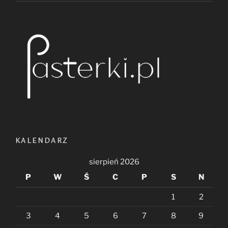
KALENDARZ
sierpień 2026
P
W
Ś
C
P
S
N
1
2
3
4
5
6
7
8
9