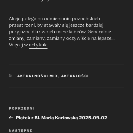
Akcja polega na odmienianiu poznańskich
przestrzeni, by stawały się jeszcze bardziej
przyjazne dla swoich mieszkańców. Generalnie
zmiany, zamiany, zamiany oczywiście na lepsze…
Więcej w
artykule
.
KATEGORIE
AKTUALNOŚCI MIX
,
AKTUALOŚCI
Nawigacja
Poprzedni
POPRZEDNI
wpisu
wpis
Piątek z Bł. Marią Karłowską 2025-09-02
Następny
NASTĘPNE