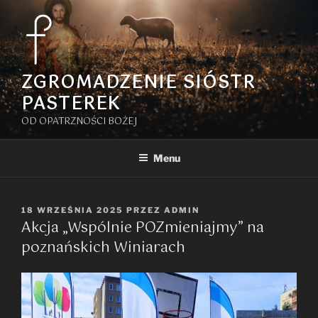
Przejdź
do
treści
ZGROMADZENIE SIÓSTR
PASTEREK
OD OPATRZNOŚCI BOŻEJ
Menu
OPUBLIKOWANE
18 WRZEŚNIA 2025
PRZEZ
ADMIN
Akcja „Wspólnie POZmieniajmy” na
W
poznańskich Winiarach