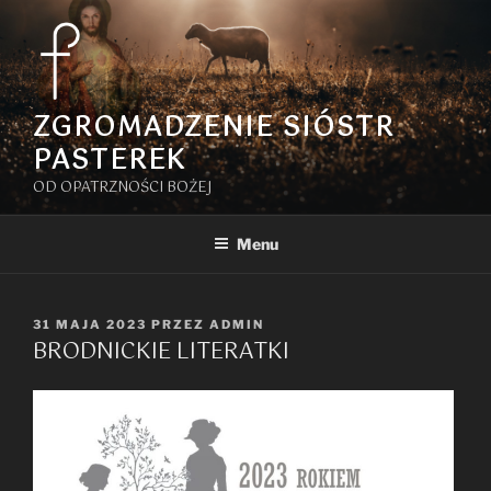
Przejdź
do
treści
ZGROMADZENIE SIÓSTR
PASTEREK
OD OPATRZNOŚCI BOŻEJ
Menu
OPUBLIKOWANE
31 MAJA 2023
PRZEZ
ADMIN
BRODNICKIE LITERATKI
W