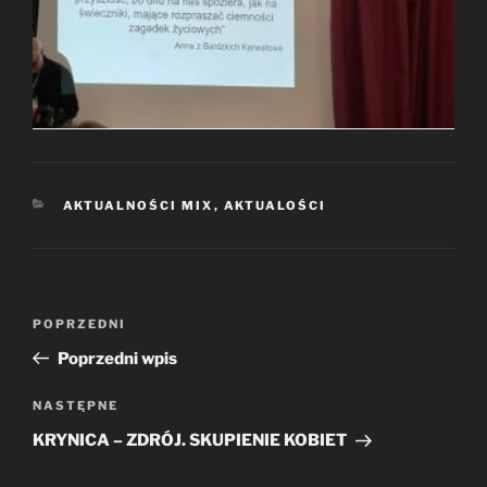
KATEGORIE
AKTUALNOŚCI MIX
,
AKTUALOŚCI
Nawigacja
Poprzedni
POPRZEDNI
wpisu
wpis
Poprzedni wpis
Następny
NASTĘPNE
wpis
KRYNICA – ZDRÓJ. SKUPIENIE KOBIET