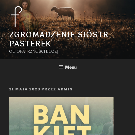
Przejdź
do
treści
ZGROMADZENIE SIÓSTR
PASTEREK
OD OPATRZNOŚCI BOŻEJ
Menu
OPUBLIKOWANE
31 MAJA 2023
PRZEZ
ADMIN
W