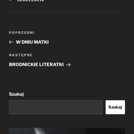
Nawigacja
Poprzedni
POPRZEDNI
wpisu
wpis
W DNIU MATKI
Następny
NASTĘPNE
wpis
BRODNICKIE LITERATKI
Szukaj
Szukaj