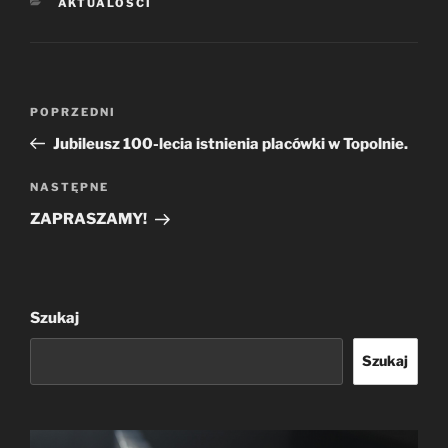
KATEGORIE
AKTUALOŚCI
Nawigacja
Poprzedni
POPRZEDNI
wpisu
wpis
Jubileusz 100-lecia istnienia placówki w Topolnie.
Następny
NASTĘPNE
wpis
ZAPRASZAMY!
Szukaj
Szukaj