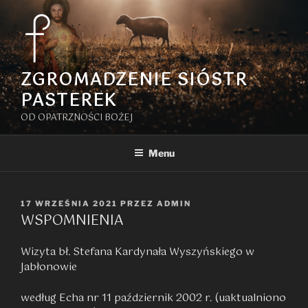
Przejdź
do
treści
ZGROMADZENIE SIÓSTR
PASTEREK
OD OPATRZNOŚCI BOŻEJ
Menu
OPUBLIKOWANE
17 WRZEŚNIA 2021
PRZEZ
ADMIN
WSPOMNIENIA
W
Wizyta bł. Stefana Kardynała Wyszyńskiego w
Jabłonowie
według Echa nr 11 październik 2002 r. (uaktualniono