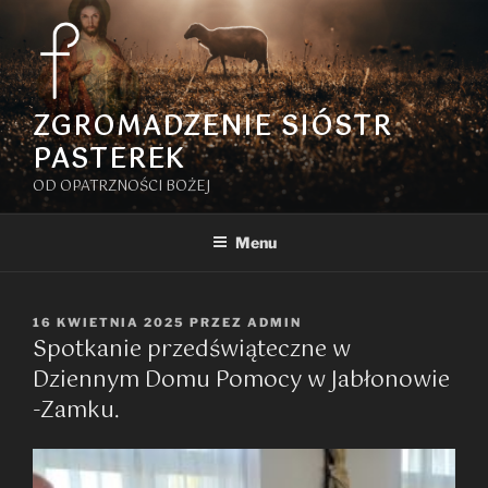
Przejdź
do
treści
ZGROMADZENIE SIÓSTR
PASTEREK
OD OPATRZNOŚCI BOŻEJ
Menu
OPUBLIKOWANE
16 KWIETNIA 2025
PRZEZ
ADMIN
Spotkanie przedświąteczne w
W
Dziennym Domu Pomocy w Jabłonowie
-Zamku.