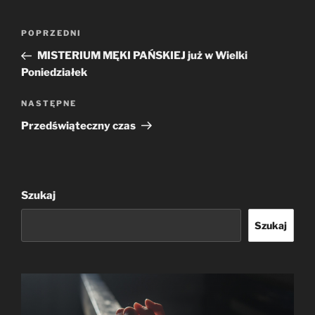
Nawigacja
Poprzedni
POPRZEDNI
wpisu
wpis
MISTERIUM MĘKI PAŃSKIEJ już w Wielki
Poniedziałek
Następny
NASTĘPNE
wpis
Przedświąteczny czas
Szukaj
Szukaj