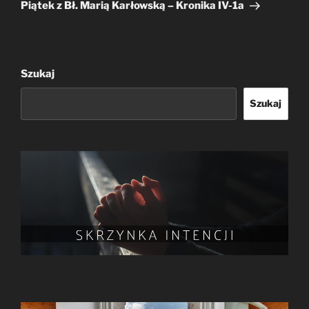
wpis
Piątek z Bł. Marią Karłowską – Kronika IV-1a
Szukaj
Szukaj