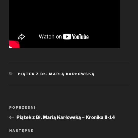
KATEGORIE
PIĄTEK Z BŁ. MARIĄ KARŁOWSKĄ
Nawigacja
Poprzedni
POPRZEDNI
wpisu
wpis
Piątek z Bł. Marią Karłowską – Kronika II-14
Następny
NASTĘPNE