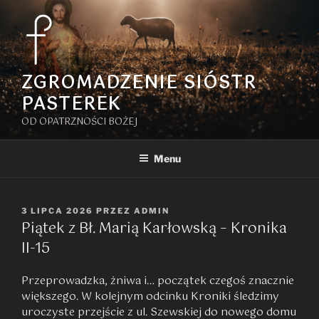
Przejdź
do
treści
ZGROMADZENIE SIÓSTR
PASTEREK
OD OPATRZNOŚCI BOŻEJ
Menu
OPUBLIKOWANE
3 LIPCA 2026
PRZEZ
ADMIN
Piątek z Bł. Marią Karłowską – Kronika
W
II-15
Przeprowadzka, żniwa i… początek czegoś znacznie
większego. W kolejnym odcinku Kroniki śledzimy
uroczyste przejście z ul. Szewskiej do nowego domu