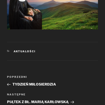
KATEGORIE
AKTUALOŚCI
Nawigacja
Poprzedni
POPRZEDNI
wpisu
wpis
TYDZIEŃ MIŁOSIERDZIA
Następny
NASTĘPNE
wpis
PIĄTEK Z BŁ. MARIĄ KARŁOWSKĄ