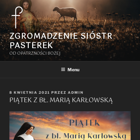
Przejdź
do
treści
ZGROMADZENIE SIÓSTR
PASTEREK
OD OPATRZNOŚCI BOŻEJ
Menu
OPUBLIKOWANE
8 KWIETNIA 2021
PRZEZ
ADMIN
PIĄTEK Z BŁ. MARIĄ KARŁOWSKĄ
W