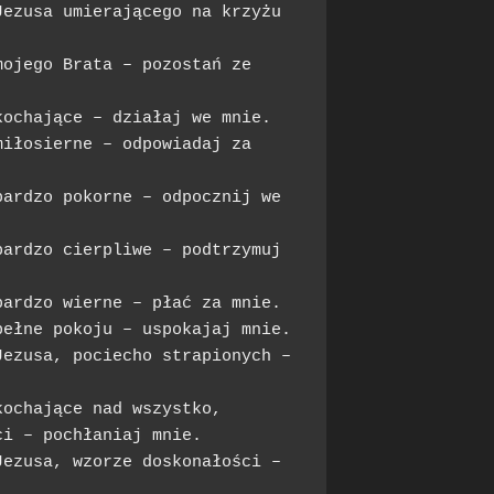
ezusa umierającego na krzyżu 
ojego Brata – pozostań ze 
ochające – działaj we mnie.

iłosierne – odpowiadaj za 
ardzo pokorne – odpocznij we 
ardzo cierpliwe – podtrzymuj 
ardzo wierne – płać za mnie.

ełne pokoju – uspokajaj mnie.

ezusa, pociecho strapionych – 
ochające nad wszystko,

i – pochłaniaj mnie.

ezusa, wzorze doskonałości – 