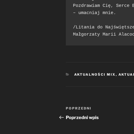
Pozdrawiam Cię, Serce B
– umacniaj mnie.

/Litania do Najświętsze
Małgorzaty Marii Alaco
KATEGORIE
AKTUALNOŚCI MIX
,
AKTUA
Nawigacja
Poprzedni
POPRZEDNI
wpisu
wpis
Poprzedni wpis