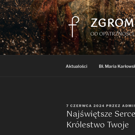
Przejdź
do
treści
ZGROM
OD OPATRZNOŚCI 
Aktualości
Bł. Maria Karłows
OPUBLIKOWANE
7 CZERWCA 2024
PRZEZ
ADMI
Najświętsze Serce
W
Królestwo Twoje