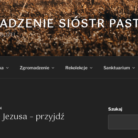
ADZENIE SIÓSTR PAS
BOŻEJ
ka
Zgromadzenie
Rekolekcje
Sanktuarium
N
Szukaj
 Jezusa – przyjdź