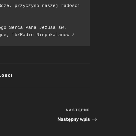
oże, przyczyno naszej radości 
go Serca Pana Jezusa św. 
que; fb/Radio Niepokalanów / 
LOŚCI
NASTĘPNE
Następny
wpis
Następny wpis