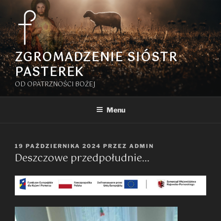
Przejdź
do
treści
ZGROMADZENIE SIÓSTR
PASTEREK
OD OPATRZNOŚCI BOŻEJ
Menu
OPUBLIKOWANE
19 PAŹDZIERNIKA 2024
PRZEZ
ADMIN
Deszczowe przedpołudnie…
W