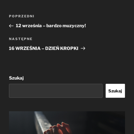
Nawigacja
Poprzedni
POPRZEDNI
wpisu
wpis
12 września – bardzo muzyczny!
Następny
NASTĘPNE
wpis
16 WRZEŚNIA – DZIEŃ KROPKI
Szukaj
Szukaj