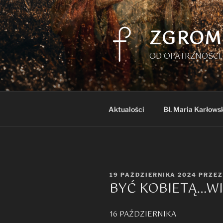
Przejdź
do
treści
ZGROM
OD OPATRZNOŚCI 
Aktualości
Bł. Maria Karłows
OPUBLIKOWANE
19 PAŹDZIERNIKA 2024
PRZE
BYĆ KOBIETĄ…WI
W
16 PAŹDZIERNIKA