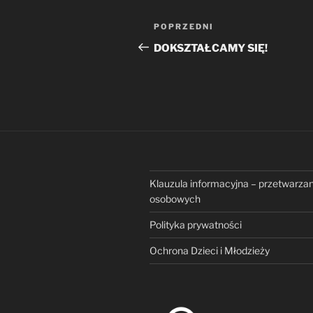
Nawigacja
Poprzedni
POPRZEDNI
wpisu
wpis
DOKSZTAŁCAMY SIĘ!
Klauzula informacyjna – przetwarza
osobowych
Polityka prywatności
Ochrona Dzieci i Młodzieży