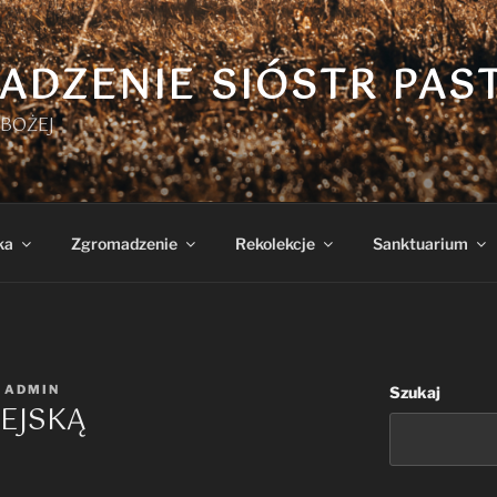
ADZENIE SIÓSTR PAS
BOŻEJ
ka
Zgromadzenie
Rekolekcje
Sanktuarium
Z
ADMIN
Szukaj
EJSKĄ