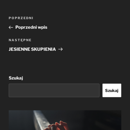
Nawigacja
Poprzedni
POPRZEDNI
wpisu
wpis
Poprzedni wpis
Następny
NASTĘPNE
wpis
JESIENNE SKUPIENIA
Szukaj
Szukaj