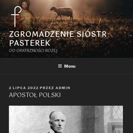
Przejdź
do
treści
ZGROMADZENIE SIÓSTR
PASTEREK
OD OPATRZNOŚCI BOŻEJ
Menu
OPUBLIKOWANE
2 LIPCA 2022
PRZEZ
ADMIN
APOSTOŁ POLSKI
W