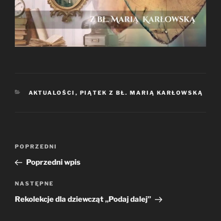
KATEGORIE
AKTUALOŚCI
,
PIĄTEK Z BŁ. MARIĄ KARŁOWSKĄ
Nawigacja
Poprzedni
POPRZEDNI
wpisu
wpis
Poprzedni wpis
Następny
NASTĘPNE
wpis
Rekolekcje dla dziewcząt „Podaj dalej”