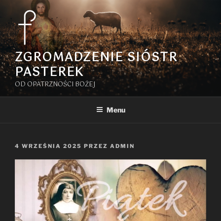
Przejdź
do
treści
ZGROMADZENIE SIÓSTR
PASTEREK
OD OPATRZNOŚCI BOŻEJ
Menu
OPUBLIKOWANE
4 WRZEŚNIA 2025
PRZEZ
ADMIN
W