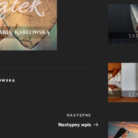
ŁOWSKĄ
NASTĘPNE
Następny
wpis
Następny wpis