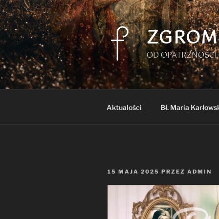
Przejdź
do
treści
ZGROM
OD OPATRZNOŚCI 
Aktualości
Bł. Maria Karłows
OPUBLIKOWANE
15 MAJA 2025
PRZEZ
ADMIN
W