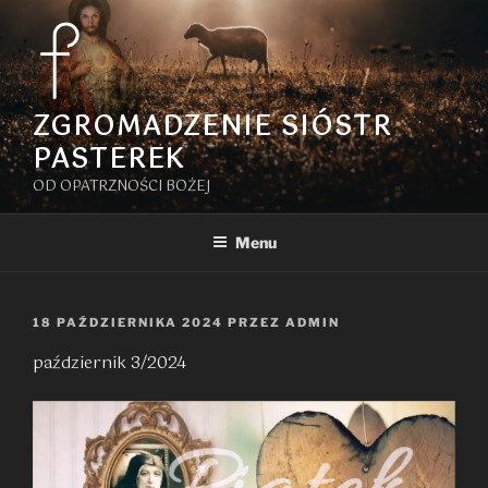
Przejdź
do
treści
ZGROMADZENIE SIÓSTR
PASTEREK
OD OPATRZNOŚCI BOŻEJ
Menu
OPUBLIKOWANE
18 PAŹDZIERNIKA 2024
PRZEZ
ADMIN
W
październik 3/2024