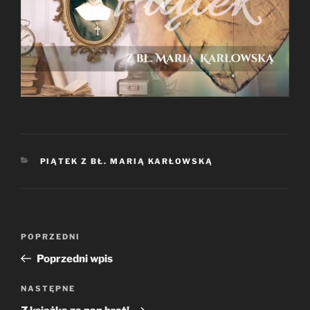
KATEGORIE
PIĄTEK Z BŁ. MARIĄ KARŁOWSKĄ
Nawigacja
Poprzedni
POPRZEDNI
wpisu
wpis
Poprzedni wpis
Następny
NASTĘPNE
wpis