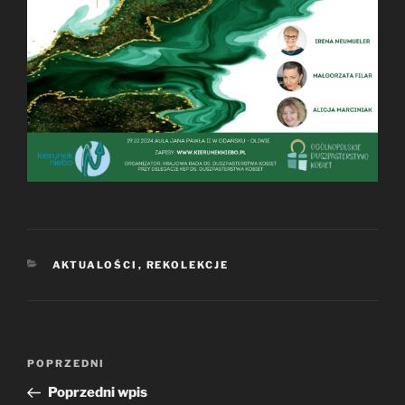
KATEGORIE
AKTUALOŚCI
,
REKOLEKCJE
Nawigacja
Poprzedni
POPRZEDNI
wpisu
wpis
Poprzedni wpis