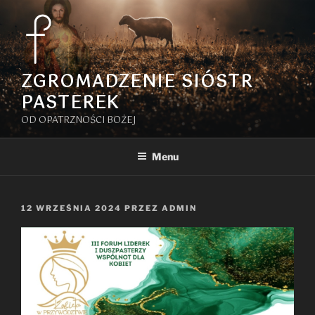
Przejdź
do
treści
ZGROMADZENIE SIÓSTR
PASTEREK
OD OPATRZNOŚCI BOŻEJ
Menu
OPUBLIKOWANE
12 WRZEŚNIA 2024
PRZEZ
ADMIN
W