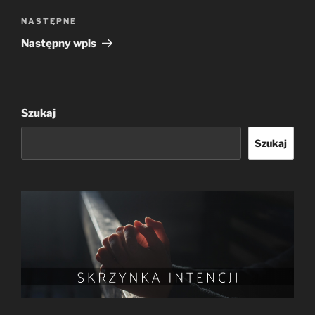
Następny
NASTĘPNE
wpis
Następny wpis
Szukaj
Szukaj