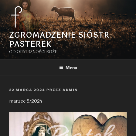
Przejdź
do
treści
ZGROMADZENIE SIÓSTR
PASTEREK
OD OPATRZNOŚCI BOŻEJ
Menu
OPUBLIKOWANE
22 MARCA 2024
PRZEZ
ADMIN
W
marzec 5/2024