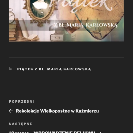
KATEGORIE
PIĄTEK Z BŁ. MARIĄ KARŁOWSKĄ
Nawigacja
Poprzedni
POPRZEDNI
wpisu
wpis
Rekolekcje Wielkopostne w Kaźmierzu
Następny
NASTĘPNE
wpis