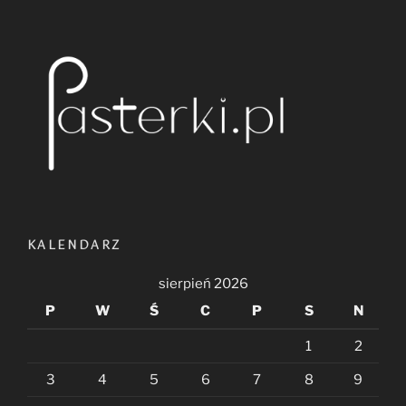
KALENDARZ
sierpień 2026
P
W
Ś
C
P
S
N
1
2
3
4
5
6
7
8
9