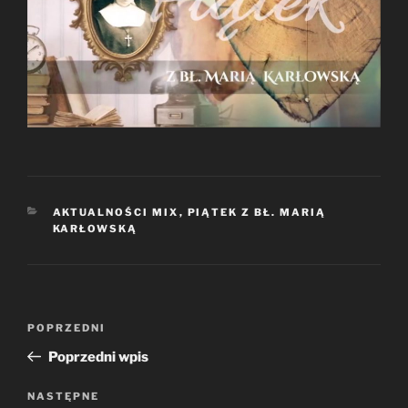
KATEGORIE
AKTUALNOŚCI MIX
,
PIĄTEK Z BŁ. MARIĄ
KARŁOWSKĄ
Nawigacja
Poprzedni
POPRZEDNI
wpisu
wpis
Poprzedni wpis
Następny
NASTĘPNE