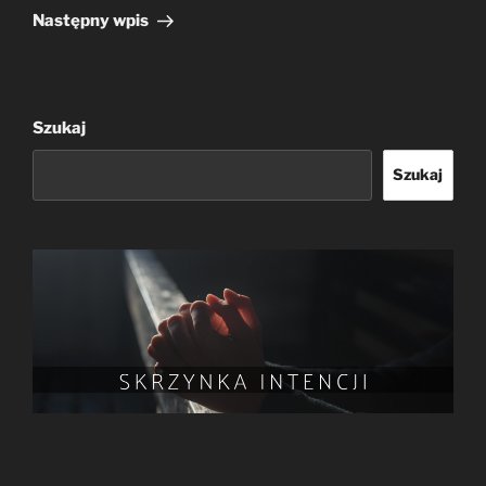
wpis
Następny wpis
Szukaj
Szukaj