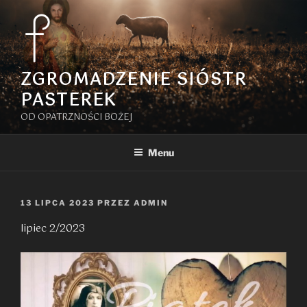
Przejdź
do
treści
ZGROMADZENIE SIÓSTR
PASTEREK
OD OPATRZNOŚCI BOŻEJ
Menu
OPUBLIKOWANE
13 LIPCA 2023
PRZEZ
ADMIN
W
lipiec 2/2023