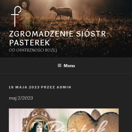
Przejdź
do
treści
ZGROMADZENIE SIÓSTR
PASTEREK
OD OPATRZNOŚCI BOŻEJ
Menu
OPUBLIKOWANE
18 MAJA 2023
PRZEZ
ADMIN
W
maj 2/2023