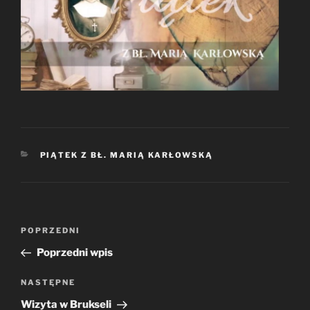
KATEGORIE
PIĄTEK Z BŁ. MARIĄ KARŁOWSKĄ
Nawigacja
Poprzedni
POPRZEDNI
wpisu
wpis
Poprzedni wpis
Następny
NASTĘPNE
wpis
Wizyta w Brukseli