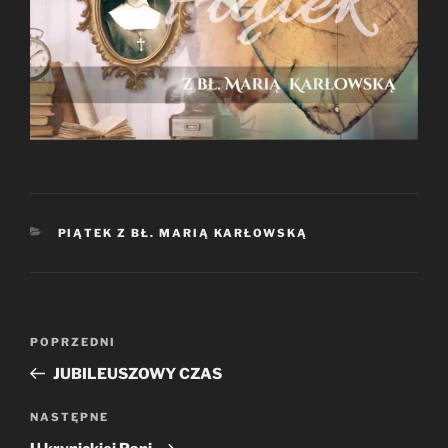
KATEGORIE
PIĄTEK Z BŁ. MARIĄ KARŁOWSKĄ
Nawigacja
Poprzedni
POPRZEDNI
wpisu
wpis
JUBILEUSZOWY CZAS
Następny
NASTĘPNE
wpis