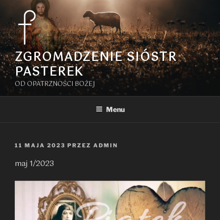
Przejdź
do
treści
ZGROMADZENIE SIÓSTR
PASTEREK
OD OPATRZNOŚCI BOŻEJ
Menu
OPUBLIKOWANE
11 MAJA 2023
PRZEZ
ADMIN
W
maj 1/2023