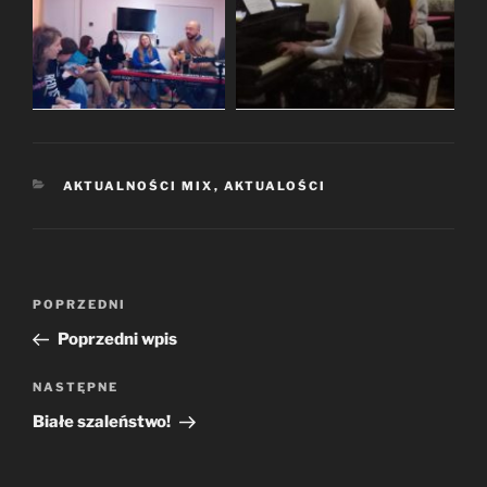
KATEGORIE
AKTUALNOŚCI MIX
,
AKTUALOŚCI
Nawigacja
Poprzedni
POPRZEDNI
wpisu
wpis
Poprzedni wpis
Następny
NASTĘPNE
wpis
Białe szaleństwo!