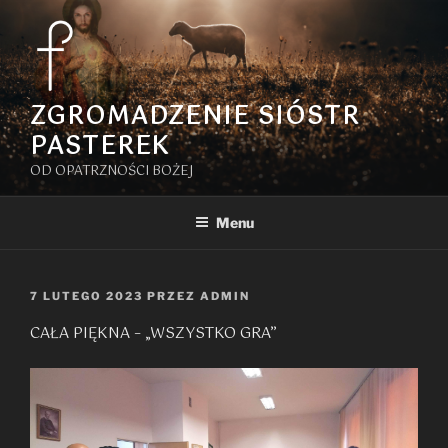
Przejdź
do
treści
ZGROMADZENIE SIÓSTR
PASTEREK
OD OPATRZNOŚCI BOŻEJ
Menu
OPUBLIKOWANE
7 LUTEGO 2023
PRZEZ
ADMIN
W
CAŁA PIĘKNA – „WSZYSTKO GRA”