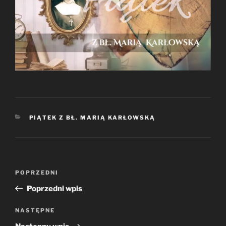
KATEGORIE
PIĄTEK Z BŁ. MARIĄ KARŁOWSKĄ
Nawigacja
Poprzedni
POPRZEDNI
wpisu
wpis
Poprzedni wpis
Następny
NASTĘPNE
wpis