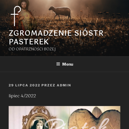
Przejdź
do
treści
ZGROMADZENIE SIÓSTR
PASTEREK
OD OPATRZNOŚCI BOŻEJ
Menu
OPUBLIKOWANE
29 LIPCA 2022
PRZEZ
ADMIN
W
lipiec 4/2022