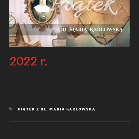
2022 r.
KATEGORIE
PIĄTEK Z BŁ. MARIĄ KARŁOWSKĄ
Nawigacja