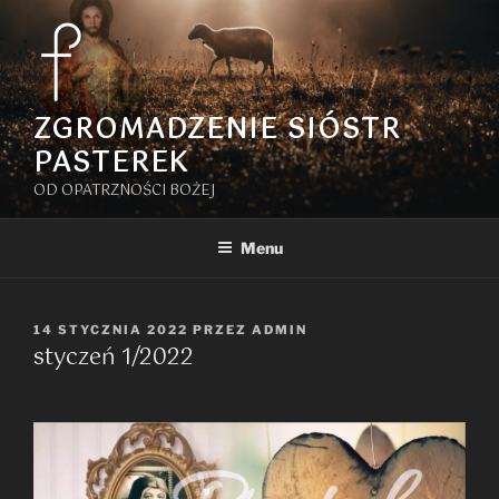
Przejdź
do
treści
ZGROMADZENIE SIÓSTR
PASTEREK
OD OPATRZNOŚCI BOŻEJ
Menu
OPUBLIKOWANE
14 STYCZNIA 2022
PRZEZ
ADMIN
styczeń 1/2022
W