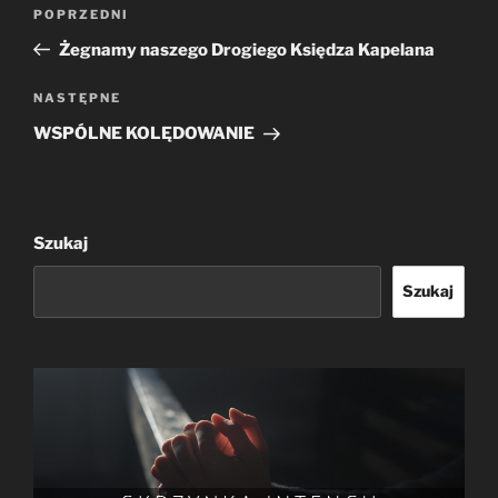
Poprzedni
POPRZEDNI
wpisu
wpis
Żegnamy naszego Drogiego Księdza Kapelana
Następny
NASTĘPNE
wpis
WSPÓLNE KOLĘDOWANIE
Szukaj
Szukaj