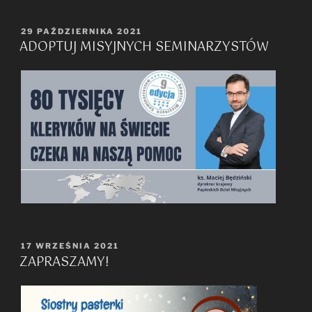
OPUBLIKOWANE
29 PAŹDZIERNIKA 2021
ADOPTUJ MISYJNYCH SEMINARZYSTÓW
W
OPUBLIKOWANE
17 WRZEŚNIA 2021
ZAPRASZAMY!
W