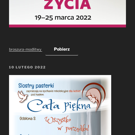
Pobierz
broszura-modlitwy
OPUBLIKOWANE
10 LUTEGO 2022
W