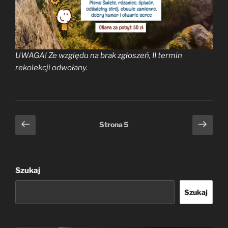
UWAGA! Ze względu na brak zgłoszeń, II termin
rekolekcji odwołany.
Stronicowanie
Poprzednia
Nast
Strona
5
wpisów
strona
stro
Szukaj
Szukaj