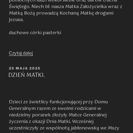
pomocnych ludzi wokół siebie oraz darów Ducha
Świętego. Niech bł. nasza Matka Założycielka wraz z
Matką Bożą prowadzą Kochaną Matkę drogami
Jezusa.
duchowe córki pasterki
„DZIEŃ
Czytaj dalej
MATKI”
OPUBLIKOWANE
25 MAJA 2025
DZIEŃ MATKI.
W
Dzieci ze świetlicy funkcjonującej przy Domu
Generalnym razem ze swoimi rodzicami w
niedzielny poranek złożyły Matce Generalnej
życzenia z okazji Dnia Matki. Wcześniej
uczestniczyły ze wspólnotą jabłonowską we Mszy