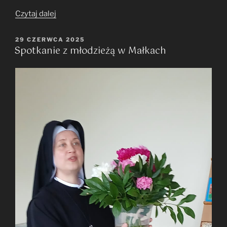
„Rekolekcje
Czytaj dalej
dla
dziewcząt
OPUBLIKOWANE
29 CZERWCA 2025
Spotkanie z młodzieżą w Małkach
W
„Podaj
dalej””