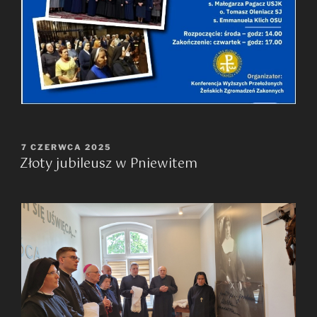
OPUBLIKOWANE
7 CZERWCA 2025
Złoty jubileusz w Pniewitem
W