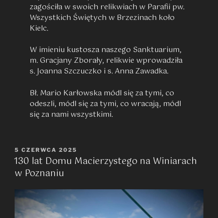
zagościła w swoich relikwiach w Parafii pw.
Wszystkich Świętych w Brzezinach koło
Kielc.
W imieniu kustosza naszego Sanktuarium,
m. Gracjany Zborały, relikwie wprowadziła
s. Joanna Szczuczko i s. Anna Zawadka.
Bł. Mario Karłowska módl się za tymi, co
odeszli, módl się za tymi, co wracają, módl
się za nami wszystkimi.
OPUBLIKOWANE
5 CZERWCA 2025
130 lat Domu Macierzystego na Winiarach
W
w Poznaniu