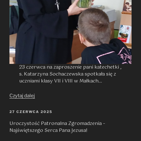
23 czerwca na zaproszenie pani katechetki ,
s. Katarzyna Sochaczewska spotkała się z
uczniami klasy VII i VIII w Małkach…
„Spotkanie
Czytaj dalej
z
młodzieżą
OPUBLIKOWANE
27 CZERWCA 2025
W
w
Uroczystość Patronalna Zgromadzenia –
Małkach”
Najświętszego Serca Pana Jezusa!