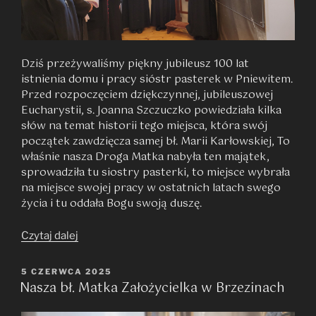
Dziś przeżywaliśmy piękny jubileusz 100 lat
istnienia domu i pracy sióstr pasterek w Pniewitem.
Przed rozpoczęciem dziękczynnej, jubileuszowej
Eucharystii, s. Joanna Szczuczko powiedziała kilka
słów na temat historii tego miejsca, która swój
początek zawdzięcza samej bł. Marii Karłowskiej, To
właśnie nasza Droga Matka nabyła ten majątek,
sprowadziła tu siostry pasterki, to miejsce wybrała
na miejsce swojej pracy w ostatnich latach swego
życia i tu oddała Bogu swoją duszę.
„Złoty
Czytaj dalej
jubileusz
w
OPUBLIKOWANE
5 CZERWCA 2025
Nasza bł. Matka Założycielka w Brzezinach
W
Pniewitem”