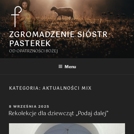
Przejdź
do
treści
ZGROMADZENIE SIÓSTR
PASTEREK
OD OPATRZNOŚCI BOŻEJ
Menu
KATEGORIA:
AKTUALNOŚCI MIX
OPUBLIKOWANE
8 WRZEŚNIA 2025
Rekolekcje dla dziewcząt „Podaj dalej”
W