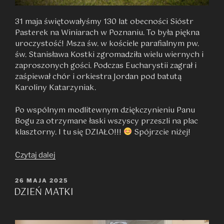
31 maja świętowałyśmy 130 lat obecności Sióstr
Pasterek na Winiarach w Poznaniu. To była piękna
uroczystość! Msza św. w kościele parafialnym pw.
św. Stanisława Kostki zgromadziła wielu wiernych i
zaproszonych gości. Podczas Eucharystii zagrał i
zaśpiewał chór i orkiestra Jordan pod batutą
Karoliny Katarzyniak.
Po wspólnym modlitewnym dziękczynieniu Panu
Bogu za otrzymane łaski wszyscy przeszli na plac
klasztorny. I tu się DZIAŁO!!!
Spójrzcie niżej!
„130
Czytaj dalej
lat
Domu
OPUBLIKOWANE
26 MAJA 2025
DZIEŃ MATKI
W
Macierzystego
na
Winiarach