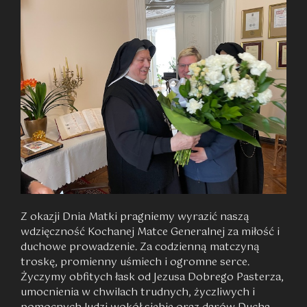
w
Poznaniu”
Z okazji Dnia Matki pragniemy wyrazić naszą
wdzięczność Kochanej Matce Generalnej za miłość i
duchowe prowadzenie. Za codzienną matczyną
troskę, promienny uśmiech i ogromne serce.
Życzymy obfitych łask od Jezusa Dobrego Pasterza,
umocnienia w chwilach trudnych, życzliwych i